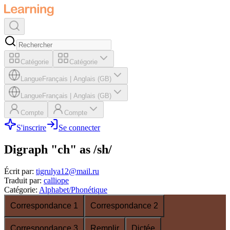
Catégorie
Catégorie
Langue
Français
|
Anglais (GB)
Langue
Français
|
Anglais (GB)
Compte
Compte
S'inscrire
Se connecter
Digraph "ch" as /sh/
Écrit par
:
tigrulya12@mail.ru
Traduit par
:
calliope
Catégorie
:
Alphabet/Phonétique
Correspondance 1
Correspondance 2
Correspondance 3
Remplir
Dictée