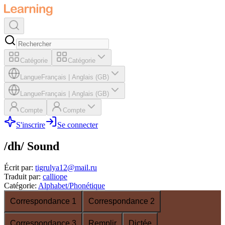
Catégorie
Catégorie
Langue
Français
|
Anglais (GB)
Langue
Français
|
Anglais (GB)
Compte
Compte
S'inscrire
Se connecter
/dh/ Sound
Écrit par
:
tigrulya12@mail.ru
Traduit par
:
calliope
Catégorie
:
Alphabet/Phonétique
Correspondance 1
Correspondance 2
Correspondance 3
Remplir
Dictée