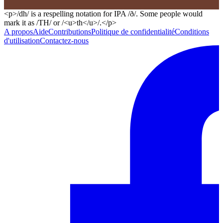
<p>/dh/ is a respelling notation for IPA /ð/. Some people would
mark it as /TH/ or /<u>th</u>/.</p>
A propos
Aide
Contributions
Politique de confidentialité
Conditions
d'utilisation
Contactez-nous