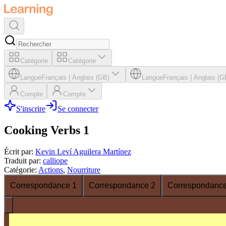
Catégorie
Catégorie
Langue
Français
|
Anglais (GB)
Langue
Français
|
Anglais (G
Compte
Compte
S'inscrire
Se connecter
Cooking Verbs 1
Écrit par
:
Kevin Leví Aguilera Martínez
Traduit par
:
calliope
Catégorie
:
Actions
,
Nourriture
Correspondance 1
Correspondance 2
Correspondance