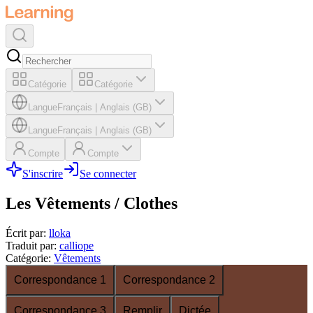
Catégorie
Catégorie
Langue
Français
|
Anglais (GB)
Langue
Français
|
Anglais (GB)
Compte
Compte
S'inscrire
Se connecter
Les Vêtements / Clothes
Écrit par
:
lloka
Traduit par
:
calliope
Catégorie
:
Vêtements
Correspondance 1
Correspondance 2
Correspondance 3
Remplir
Dictée