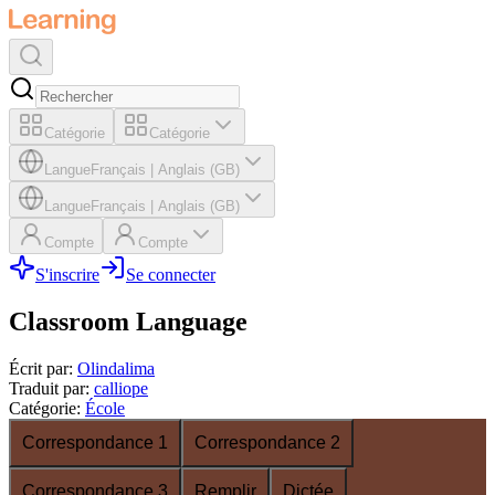
Catégorie
Catégorie
Langue
Français
|
Anglais (GB)
Langue
Français
|
Anglais (GB)
Compte
Compte
S'inscrire
Se connecter
Classroom Language
Écrit par
:
Olindalima
Traduit par
:
calliope
Catégorie
:
École
Correspondance 1
Correspondance 2
Correspondance 3
Remplir
Dictée