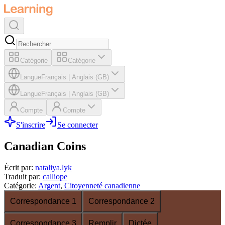
Catégorie
Catégorie
Langue
Français
|
Anglais (GB)
Langue
Français
|
Anglais (GB)
Compte
Compte
S'inscrire
Se connecter
Canadian Coins
Écrit par
:
nataliya.lyk
Traduit par
:
calliope
Catégorie
:
Argent
,
Citoyenneté canadienne
Correspondance 1
Correspondance 2
Correspondance 3
Remplir
Dictée