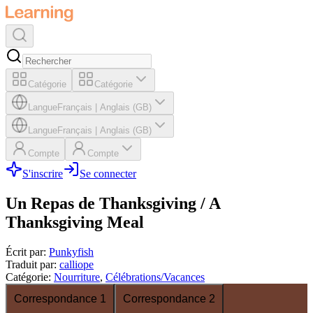
Catégorie
Catégorie
Langue
Français
|
Anglais (GB)
Langue
Français
|
Anglais (GB)
Compte
Compte
S'inscrire
Se connecter
Un Repas de Thanksgiving / A
Thanksgiving Meal
Écrit par
:
Punkyfish
Traduit par
:
calliope
Catégorie
:
Nourriture
,
Célébrations/Vacances
Correspondance 1
Correspondance 2