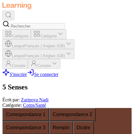
Catégorie
Catégorie
Langue
Français
|
Anglais (GB)
Langue
Français
|
Anglais (GB)
Compte
Compte
S'inscrire
Se connecter
5 Senses
Écrit par
:
Zaripova Nadi
Catégorie
:
Corps/Santé
Correspondance 1
Correspondance 2
Correspondance 3
Remplir
Dictée