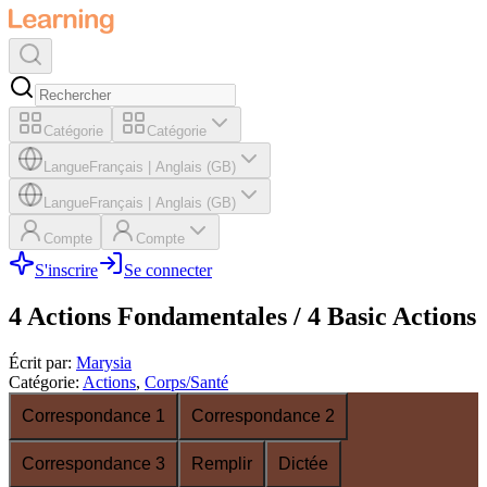
Catégorie
Catégorie
Langue
Français
|
Anglais (GB)
Langue
Français
|
Anglais (GB)
Compte
Compte
S'inscrire
Se connecter
4 Actions Fondamentales / 4 Basic Actions
Écrit par
:
Marysia
Catégorie
:
Actions
,
Corps/Santé
Correspondance 1
Correspondance 2
Correspondance 3
Remplir
Dictée