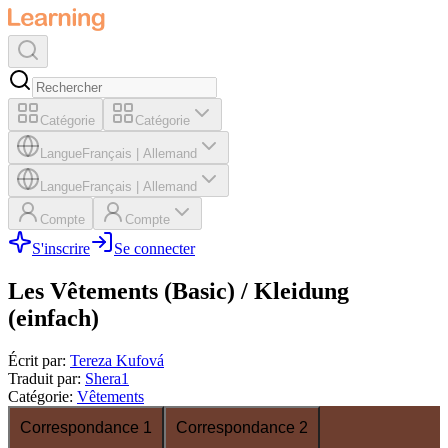
Catégorie
Catégorie
Langue
Français
|
Allemand
Langue
Français
|
Allemand
Compte
Compte
S'inscrire
Se connecter
Les Vêtements (Basic) / Kleidung
(einfach)
Écrit par
:
Tereza Kufová
Traduit par
:
Shera1
Catégorie
:
Vêtements
Correspondance 1
Correspondance 2