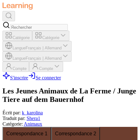
Catégorie
Catégorie
Langue
Français
|
Allemand
Langue
Français
|
Allemand
Compte
Compte
S'inscrire
Se connecter
Les Jeunes Animaux de La Ferme / Junge
Tiere auf dem Bauernhof
Écrit par
:
k_karolina
Traduit par
:
Shera1
Catégorie
:
Animaux
Correspondance 1
Correspondance 2