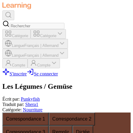
Catégorie
Catégorie
Langue
Français
|
Allemand
Langue
Français
|
Allemand
Compte
Compte
S'inscrire
Se connecter
Les Légumes / Gemüse
Écrit par
:
Punkyfish
Traduit par
:
Shera1
Catégorie
:
Nourriture
Correspondance 1
Correspondance 2
Correspondance 3
Remplir
Dictée