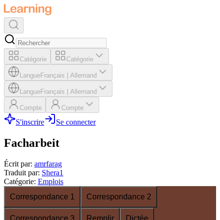
Catégorie
Catégorie
Langue
Français
|
Allemand
Langue
Français
|
Allemand
Compte
Compte
S'inscrire
Se connecter
Facharbeit
Écrit par
:
amrfarag
Traduit par
:
Shera1
Catégorie
:
Emplois
Correspondance 1
Correspondance 2
Correspondance 3
Remplir
Dictée