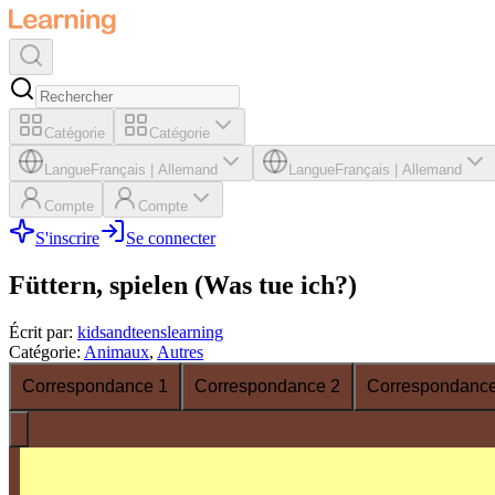
Catégorie
Catégorie
Langue
Français
|
Allemand
Langue
Français
|
Allemand
Compte
Compte
S'inscrire
Se connecter
Füttern, spielen (Was tue ich?)
Écrit par
:
kidsandteenslearning
Catégorie
:
Animaux
,
Autres
Correspondance 1
Correspondance 2
Correspondance