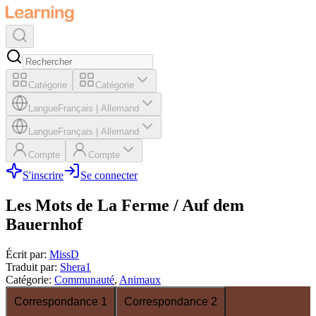
Catégorie
Catégorie
Langue
Français
|
Allemand
Langue
Français
|
Allemand
Compte
Compte
S'inscrire
Se connecter
Les Mots de La Ferme / Auf dem
Bauernhof
Écrit par
:
MissD
Traduit par
:
Shera1
Catégorie
:
Communauté
,
Animaux
Correspondance 1
Correspondance 2