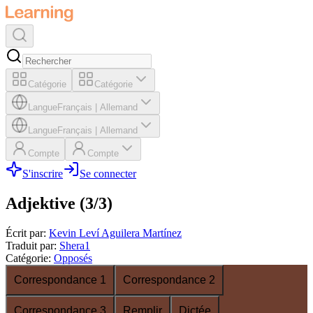
Catégorie
Catégorie
Langue
Français
|
Allemand
Langue
Français
|
Allemand
Compte
Compte
S'inscrire
Se connecter
Adjektive (3/3)
Écrit par
:
Kevin Leví Aguilera Martínez
Traduit par
:
Shera1
Catégorie
:
Opposés
Correspondance 1
Correspondance 2
Correspondance 3
Remplir
Dictée