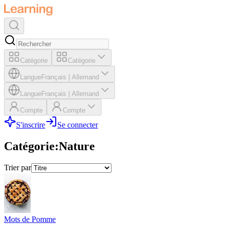
Catégorie
Catégorie
Langue
Français
|
Allemand
Langue
Français
|
Allemand
Compte
Compte
S'inscrire
Se connecter
Catégorie
:
Nature
Trier par
Mots de Pomme