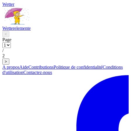
Wetter
Wetterelemente
<
Page
/
2
>
A propos
Aide
Contributions
Politique de confidentialité
Conditions
d'utilisation
Contactez-nous