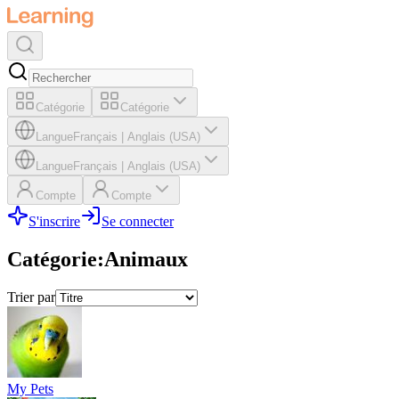
Catégorie
Catégorie
Langue
Français
|
Anglais (USA)
Langue
Français
|
Anglais (USA)
Compte
Compte
S'inscrire
Se connecter
Catégorie
:
Animaux
Trier par
My Pets