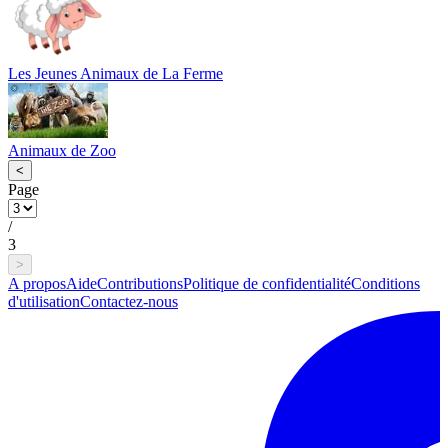
Les Jeunes Animaux de La Ferme
Animaux de Zoo
<
Page
/
3
>
A propos
Aide
Contributions
Politique de confidentialité
Conditions
d'utilisation
Contactez-nous