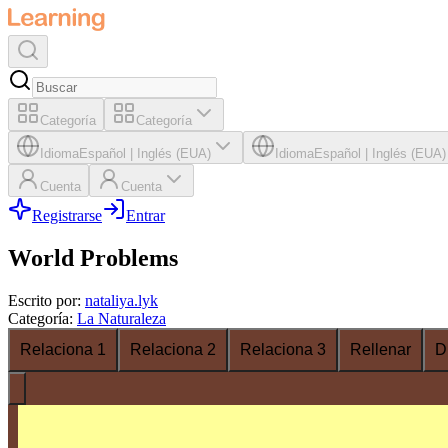
Categoría
Categoría
Idioma
Español
|
Inglés (EUA)
Idioma
Español
|
Inglés (EUA)
Cuenta
Cuenta
Registrarse
Entrar
World Problems
Escrito por
:
nataliya.lyk
Categoría
:
La Naturaleza
Relaciona 1
Relaciona 2
Relaciona 3
Rellenar
D