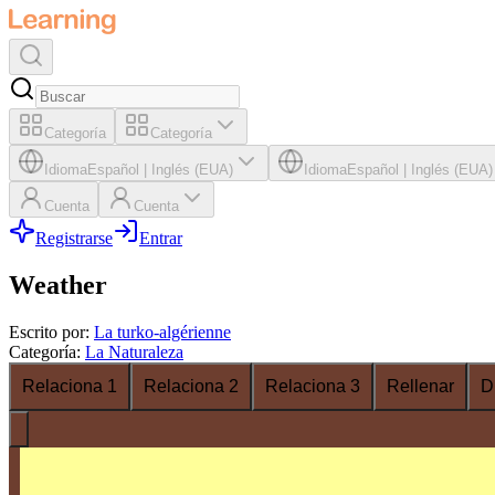
Categoría
Categoría
Idioma
Español
|
Inglés (EUA)
Idioma
Español
|
Inglés (EUA)
Cuenta
Cuenta
Registrarse
Entrar
Weather
Escrito por
:
La turko-algérienne
Categoría
:
La Naturaleza
Relaciona 1
Relaciona 2
Relaciona 3
Rellenar
D