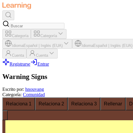
Categoría
Categoría
Idioma
Español
|
Inglés (EUA)
Idioma
Español
|
Inglés (EUA)
Cuenta
Cuenta
Registrarse
Entrar
Warning Signs
Escrito por
:
hnouvang
Categoría
:
Comunidad
Relaciona 1
Relaciona 2
Relaciona 3
Rellenar
D