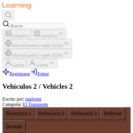
Categoría
Categoría
Idioma
Español
|
Inglés (EUA)
Idioma
Español
|
Inglés (EUA)
Cuenta
Cuenta
Registrarse
Entrar
Vehículos 2 / Vehicles 2
Escrito por
:
marksmi
Categoría
:
El Transporte
Relaciona 1
Relaciona 2
Relaciona 3
Rellenar
Dictado