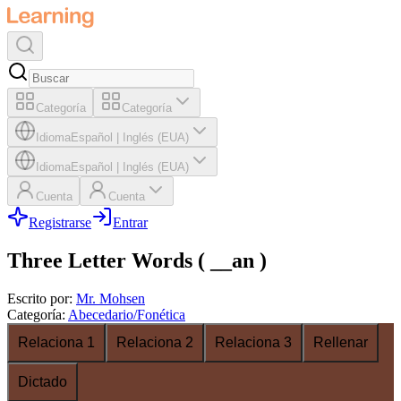
Categoría
Categoría
Idioma
Español
|
Inglés (EUA)
Idioma
Español
|
Inglés (EUA)
Cuenta
Cuenta
Registrarse
Entrar
Three Letter Words ( __an )
Escrito por
:
Mr. Mohsen
Categoría
:
Abecedario/Fonética
Relaciona 1
Relaciona 2
Relaciona 3
Rellenar
Dictado