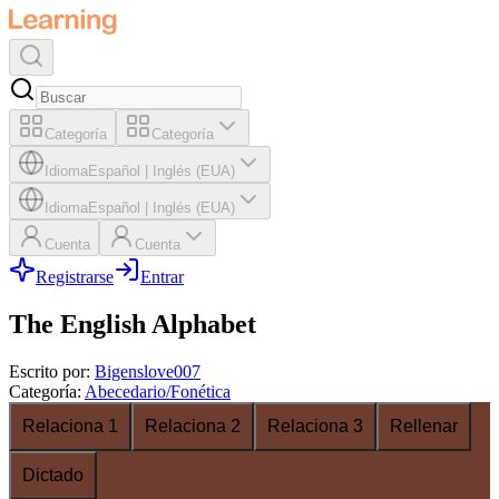
Categoría
Categoría
Idioma
Español
|
Inglés (EUA)
Idioma
Español
|
Inglés (EUA)
Cuenta
Cuenta
Registrarse
Entrar
The English Alphabet
Escrito por
:
Bigenslove007
Categoría
:
Abecedario/Fonética
Relaciona 1
Relaciona 2
Relaciona 3
Rellenar
Dictado