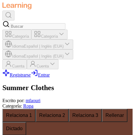
Categoría
Categoría
Idioma
Español
|
Inglés (EUA)
Idioma
Español
|
Inglés (EUA)
Cuenta
Cuenta
Registrarse
Entrar
Summer Clothes
Escrito por
:
mfaouri
Categoría
:
Ropa
Relaciona 1
Relaciona 2
Relaciona 3
Rellenar
Dictado