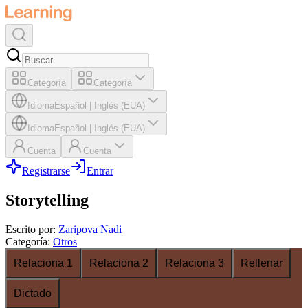
Categoría
Categoría
Idioma
Español
|
Inglés (EUA)
Idioma
Español
|
Inglés (EUA)
Cuenta
Cuenta
Registrarse
Entrar
Storytelling
Escrito por
:
Zaripova Nadi
Categoría
:
Otros
Relaciona 1
Relaciona 2
Relaciona 3
Rellenar
Dictado