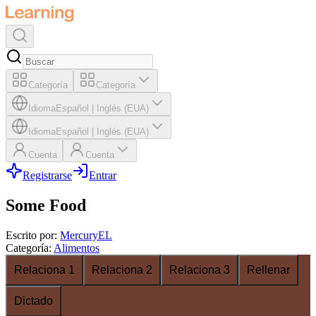
Categoría
Categoría
Idioma
Español
|
Inglés (EUA)
Idioma
Español
|
Inglés (EUA)
Cuenta
Cuenta
Registrarse
Entrar
Some Food
Escrito por
:
MercuryEL
Categoría
:
Alimentos
Relaciona 1
Relaciona 2
Relaciona 3
Rellenar
Dictado