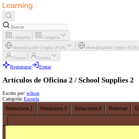
Categoría
Categoría
Idioma
Español
|
Inglés (EUA)
Idioma
Español
|
Inglés (EUA)
Cuenta
Cuenta
Registrarse
Entrar
Artículos de Oficina 2 / School Supplies 2
Escrito por
:
wilson
Categoría
:
Escuela
Relaciona 1
Relaciona 2
Relaciona 3
Rellenar
D