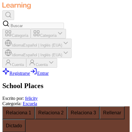
Categoría
Categoría
Idioma
Español
|
Inglés (EUA)
Idioma
Español
|
Inglés (EUA)
Cuenta
Cuenta
Registrarse
Entrar
School Places
Escrito por
:
felicity
Categoría
:
Escuela
Relaciona 1
Relaciona 2
Relaciona 3
Rellenar
Dictado