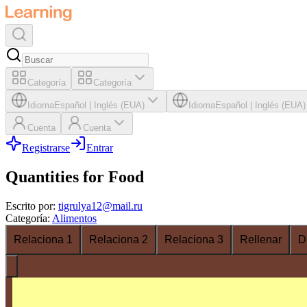
Categoría
Categoría
Idioma
Español
|
Inglés (EUA)
Idioma
Español
|
Inglés (EUA)
Cuenta
Cuenta
Registrarse
Entrar
Quantities for Food
Escrito por
:
tigrulya12@mail.ru
Categoría
:
Alimentos
Relaciona 1
Relaciona 2
Relaciona 3
Rellenar
D