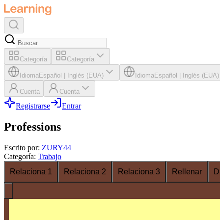
Categoría
Categoría
Idioma
Español
|
Inglés (EUA)
Idioma
Español
|
Inglés (EUA)
Cuenta
Cuenta
Registrarse
Entrar
Professions
Escrito por
:
ZURY44
Categoría
:
Trabajo
Relaciona 1
Relaciona 2
Relaciona 3
Rellenar
D