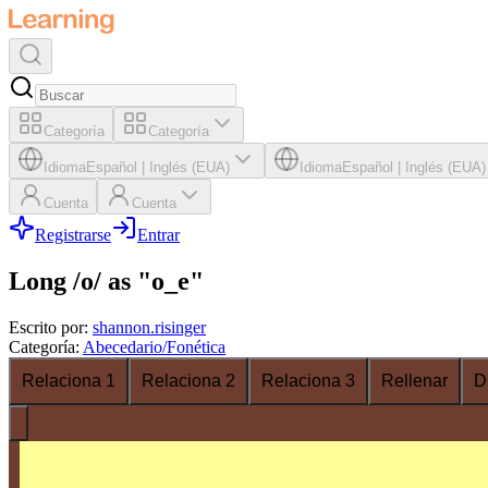
Categoría
Categoría
Idioma
Español
|
Inglés (EUA)
Idioma
Español
|
Inglés (EUA)
Cuenta
Cuenta
Registrarse
Entrar
Long /o/ as "o_e"
Escrito por
:
shannon.risinger
Categoría
:
Abecedario/Fonética
Relaciona 1
Relaciona 2
Relaciona 3
Rellenar
D