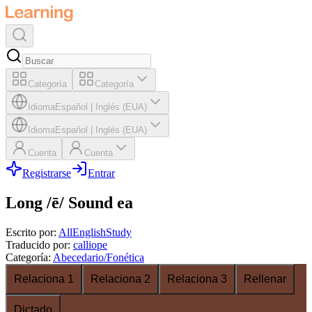
Categoría
Categoría
Idioma
Español
|
Inglés (EUA)
Idioma
Español
|
Inglés (EUA)
Cuenta
Cuenta
Registrarse
Entrar
Long /ē/ Sound ea
Escrito por
:
AllEnglishStudy
Traducido por
:
calliope
Categoría
:
Abecedario/Fonética
Relaciona 1
Relaciona 2
Relaciona 3
Rellenar
Dictado