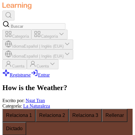
Categoría
Categoría
Idioma
Español
|
Inglés (EUA)
Idioma
Español
|
Inglés (EUA)
Cuenta
Cuenta
Registrarse
Entrar
How is the Weather?
Escrito por
:
Ngat Tran
Categoría
:
La Naturaleza
Relaciona 1
Relaciona 2
Relaciona 3
Rellenar
Dictado