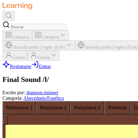
Categoría
Categoría
Idioma
Español
|
Inglés (EUA)
Idioma
Español
|
Inglés (EUA)
Cuenta
Cuenta
Registrarse
Entrar
Final Sound /l/
Escrito por
:
shannon.risinger
Categoría
:
Abecedario/Fonética
Relaciona 1
Relaciona 2
Relaciona 3
Rellenar
D