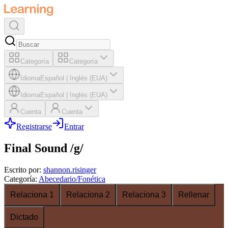
Categoría
Categoría
Idioma
Español
|
Inglés (EUA)
Idioma
Español
|
Inglés (EUA)
Cuenta
Cuenta
Registrarse
Entrar
Final Sound /g/
Escrito por
:
shannon.risinger
Categoría
:
Abecedario/Fonética
Relaciona 1
Relaciona 2
Relaciona 3
Rellenar
Dictado