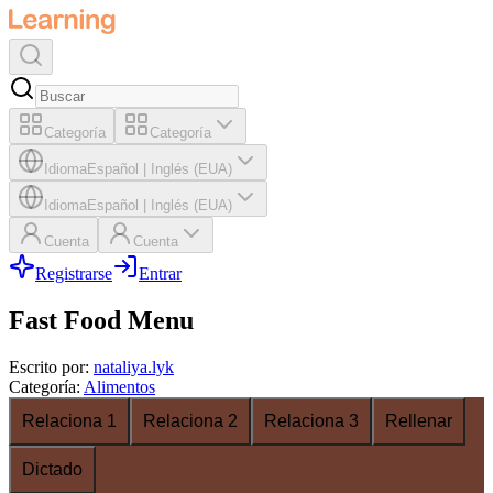
Categoría
Categoría
Idioma
Español
|
Inglés (EUA)
Idioma
Español
|
Inglés (EUA)
Cuenta
Cuenta
Registrarse
Entrar
Fast Food Menu
Escrito por
:
nataliya.lyk
Categoría
:
Alimentos
Relaciona 1
Relaciona 2
Relaciona 3
Rellenar
Dictado