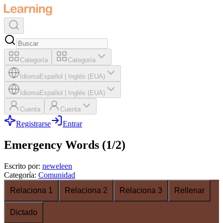
Categoría
Categoría
Idioma
Español
|
Inglés (EUA)
Idioma
Español
|
Inglés (EUA)
Cuenta
Cuenta
Registrarse
Entrar
Emergency Words (1/2)
Escrito por
:
neweleen
Categoría
:
Comunidad
Relaciona 1
Relaciona 2
Relaciona 3
Rellenar
Dictado