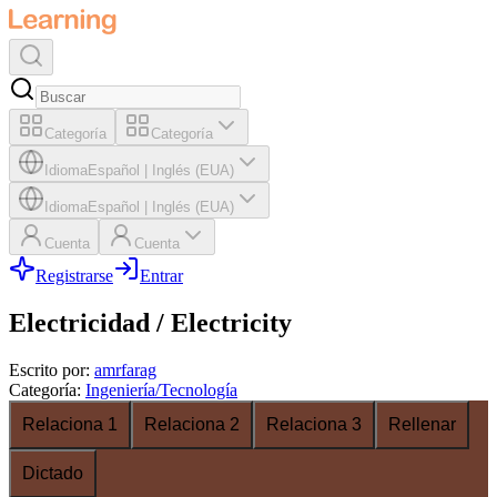
Categoría
Categoría
Idioma
Español
|
Inglés (EUA)
Idioma
Español
|
Inglés (EUA)
Cuenta
Cuenta
Registrarse
Entrar
Electricidad / Electricity
Escrito por
:
amrfarag
Categoría
:
Ingeniería/Tecnología
Relaciona 1
Relaciona 2
Relaciona 3
Rellenar
Dictado