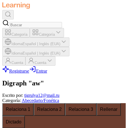
Categoría
Categoría
Idioma
Español
|
Inglés (EUA)
Idioma
Español
|
Inglés (EUA)
Cuenta
Cuenta
Registrarse
Entrar
Digraph "aw"
Escrito por
:
tigrulya12@mail.ru
Categoría
:
Abecedario/Fonética
Relaciona 1
Relaciona 2
Relaciona 3
Rellenar
Dictado