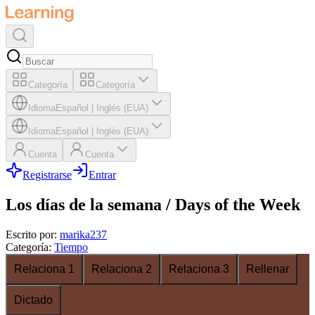
Categoría
Categoría
Idioma
Español
|
Inglés (EUA)
Idioma
Español
|
Inglés (EUA)
Cuenta
Cuenta
Registrarse
Entrar
Los días de la semana / Days of the Week
Escrito por
:
marika237
Categoría
:
Tiempo
Relaciona 1
Relaciona 2
Relaciona 3
Rellenar
Dictado