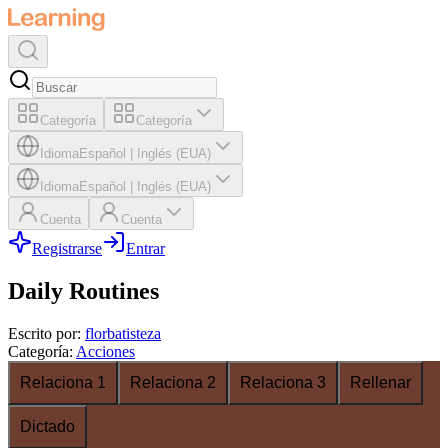
Categoría
Categoría
Idioma
Español
|
Inglés (EUA)
Idioma
Español
|
Inglés (EUA)
Cuenta
Cuenta
Registrarse
Entrar
Daily Routines
Escrito por
:
florbatisteza
Categoría
:
Acciones
Relaciona 1
Relaciona 2
Relaciona 3
Rellenar
Dictado