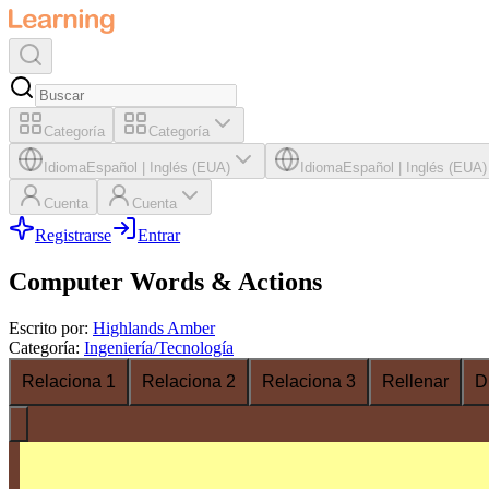
Categoría
Categoría
Idioma
Español
|
Inglés (EUA)
Idioma
Español
|
Inglés (EUA)
Cuenta
Cuenta
Registrarse
Entrar
Computer Words & Actions
Escrito por
:
Highlands Amber
Categoría
:
Ingeniería/Tecnología
Relaciona 1
Relaciona 2
Relaciona 3
Rellenar
D