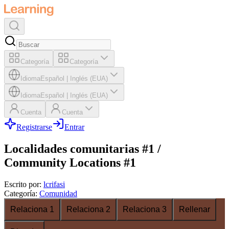
Categoría
Categoría
Idioma
Español
|
Inglés (EUA)
Idioma
Español
|
Inglés (EUA)
Cuenta
Cuenta
Registrarse
Entrar
Localidades comunitarias #1 /
Community Locations #1
Escrito por
:
lcrifasi
Categoría
:
Comunidad
Relaciona 1
Relaciona 2
Relaciona 3
Rellenar