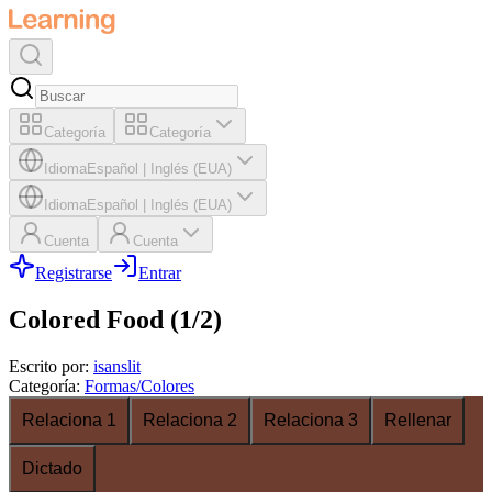
Categoría
Categoría
Idioma
Español
|
Inglés (EUA)
Idioma
Español
|
Inglés (EUA)
Cuenta
Cuenta
Registrarse
Entrar
Colored Food (1/2)
Escrito por
:
isanslit
Categoría
:
Formas/Colores
Relaciona 1
Relaciona 2
Relaciona 3
Rellenar
Dictado