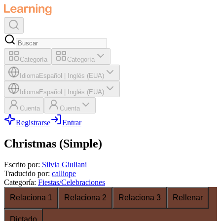
Categoría
Categoría
Idioma
Español
|
Inglés (EUA)
Idioma
Español
|
Inglés (EUA)
Cuenta
Cuenta
Registrarse
Entrar
Christmas (Simple)
Escrito por
:
Silvia Giuliani
Traducido por
:
calliope
Categoría
:
Fiestas/Celebraciones
Relaciona 1
Relaciona 2
Relaciona 3
Rellenar
Dictado