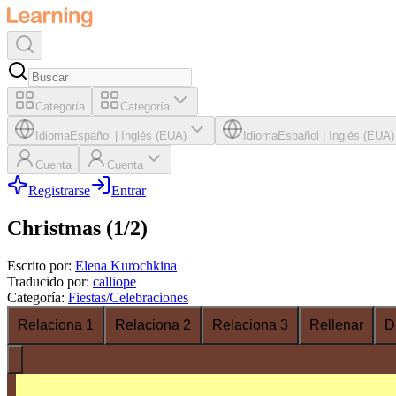
Categoría
Categoría
Idioma
Español
|
Inglés (EUA)
Idioma
Español
|
Inglés (EUA)
Cuenta
Cuenta
Registrarse
Entrar
Christmas (1/2)
Escrito por
:
Elena Kurochkina
Traducido por
:
calliope
Categoría
:
Fiestas/Celebraciones
Relaciona 1
Relaciona 2
Relaciona 3
Rellenar
D