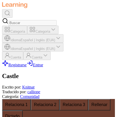
Categoría
Categoría
Idioma
Español
|
Inglés (EUA)
Idioma
Español
|
Inglés (EUA)
Cuenta
Cuenta
Registrarse
Entrar
Castle
Escrito por
:
Knitnat
Traducido por
:
calliope
Categoría
:
Comunidad
Relaciona 1
Relaciona 2
Relaciona 3
Rellenar
Dictado