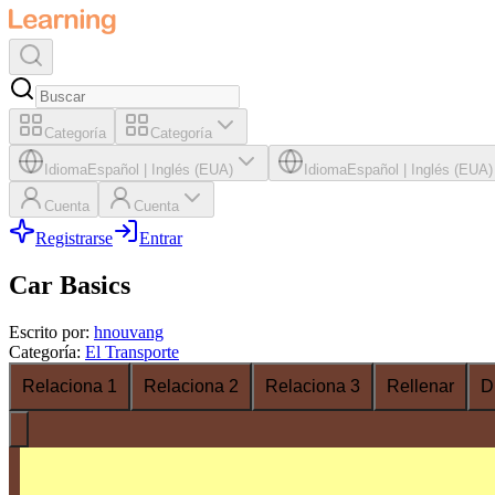
Categoría
Categoría
Idioma
Español
|
Inglés (EUA)
Idioma
Español
|
Inglés (EUA)
Cuenta
Cuenta
Registrarse
Entrar
Car Basics
Escrito por
:
hnouvang
Categoría
:
El Transporte
Relaciona 1
Relaciona 2
Relaciona 3
Rellenar
D