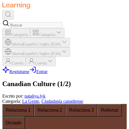
Categoría
Categoría
Idioma
Español
|
Inglés (EUA)
Idioma
Español
|
Inglés (EUA)
Cuenta
Cuenta
Registrarse
Entrar
Canadian Culture (1/2)
Escrito por
:
nataliya.lyk
Categoría
:
La Gente
,
Ciudadanía canadiense
Relaciona 1
Relaciona 2
Relaciona 3
Rellenar
Dictado